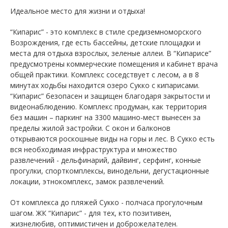
Идеальное место для жизни и отдыха!
“Кипарис” - это комплекс в стиле средиземноморского
Возрождения, где есть бассейны, детские площадки и
места для отдыха взрослых, зеленые аллеи. В “Кипарисе”
предусмотрены коммерческие помещения и кабинет врача
общей практики. Комплекс соседствует с лесом, а в 8
минутах ходьбы находится озеро Сукко с кипарисами.
“Кипарис” безопасен и защищен благодаря закрытости и
видеонаблюдению. Комплекс продуман, как территория
без машин – паркинг на 3300 машино-мест вынесен за
пределы жилой застройки. С окон и балконов
открываются роскошные виды на горы и лес. В Сукко есть
вся необходимая инфраструктура и множество
развлечений - дельфинарий, дайвинг, серфинг, конные
прогулки, спорткомплексы, винодельни, дегустационные
локации, этнокомплекс, замок развлечений.
От комплекса до пляжей Сукко - полчаса прогулочным
шагом. ЖК “Кипарис” - для тех, кто позитивен,
жизнелюбив, оптимистичен и доброжелателен.