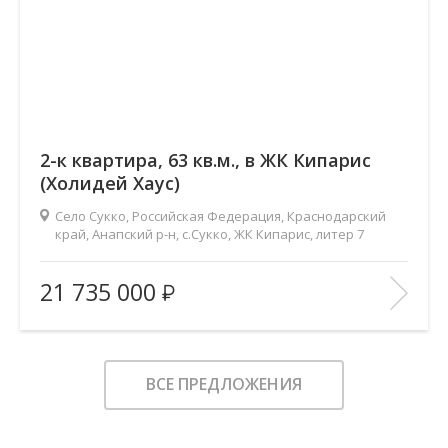
2-к квартира, 63 кв.м., в ЖК Кипарис
(Холидей Хаус)
Село Сукко, Российская Федерация, Краснодарский
край, Анапский р-н, с.Сукко, ЖК Кипарис, литер 7
2
Площадь (общ/жил/кух), м
:
63/25.2/27.3
21 735 000
Количество комнат:
2
Этаж:
5/8
В ИЗБРАННОЕ
ВСЕ ПРЕДЛОЖЕНИЯ