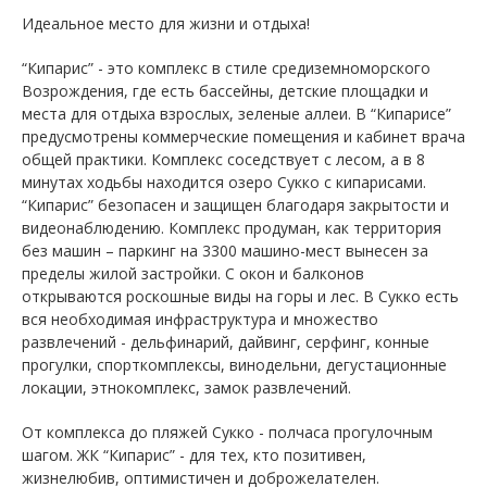
Идеальное место для жизни и отдыха!
“Кипарис” - это комплекс в стиле средиземноморского
Возрождения, где есть бассейны, детские площадки и
места для отдыха взрослых, зеленые аллеи. В “Кипарисе”
предусмотрены коммерческие помещения и кабинет врача
общей практики. Комплекс соседствует с лесом, а в 8
минутах ходьбы находится озеро Сукко с кипарисами.
“Кипарис” безопасен и защищен благодаря закрытости и
видеонаблюдению. Комплекс продуман, как территория
без машин – паркинг на 3300 машино-мест вынесен за
пределы жилой застройки. С окон и балконов
открываются роскошные виды на горы и лес. В Сукко есть
вся необходимая инфраструктура и множество
развлечений - дельфинарий, дайвинг, серфинг, конные
прогулки, спорткомплексы, винодельни, дегустационные
локации, этнокомплекс, замок развлечений.
От комплекса до пляжей Сукко - полчаса прогулочным
шагом. ЖК “Кипарис” - для тех, кто позитивен,
жизнелюбив, оптимистичен и доброжелателен.