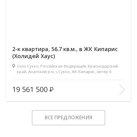
2-к квартира, 56.7 кв.м., в ЖК Кипарис
(Холидей Хаус)
Село Сукко, Российская Федерация, Краснодарский
край, Анапский р-н, с.Сукко, ЖК Кипарис, литер 6
2
Площадь (общ/жил/кух), м
:
56.7/22.9/23.9
19 561 500
Количество комнат:
2
Этаж:
1/8
В ИЗБРАННОЕ
ВСЕ ПРЕДЛОЖЕНИЯ