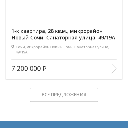
1-к квартира, 28 кв.м., микрорайон
Новый Сочи, Санаторная улица, 49/19А
Сочи, микрорайон Новый Сочи, Санаторная улица,
49/19А
Вид из окон:
на море
7 200 000
Ремонт:
Требуется ремонт
В ИЗБРАННОЕ
ВСЕ ПРЕДЛОЖЕНИЯ