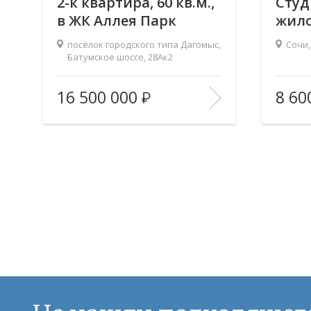
2-к квартира, 60 кв.м.,
Студи
в ЖК Аллея Парк
жило
Лет
посёлок городского типа Дагомыс,
Сочи,
Батумское шоссе, 28Ак2
Вид из окон:
—
Вид из 
16 500 000
8 60
Ремонт:
Евроремонт
Ремонт:
В ИЗБРАННОЕ
В 