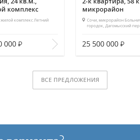
я, 24 кв.м.,
2-к квартира, 58 к
й комплекс
микрорайон
ний
Больничный горо
 жилой комплекс Летний
Сочи, микрорайон Больн
Дагомысский
городок, Дагомысский пер
18к1
переулок, 18к1
окон:
во двор
Вид из окон:
0 000
25 500 000
Евроремонт
Ремонт:
ИЗБРАННОЕ
В ИЗБРАННОЕ
ВСЕ ПРЕДЛОЖЕНИЯ