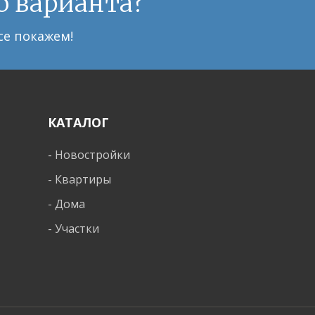
о варианта?
се покажем!
КАТАЛОГ
-
Новостройки
-
Квартиры
-
Дома
-
Участки