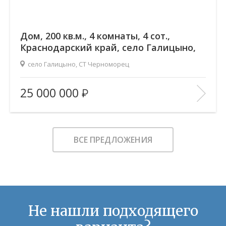
Дом, 200 кв.м., 4 комнаты, 4 сот.,
Краснодарский край, село Галицыно,
СТ Черноморец
село Галицыно, СТ Черноморец
Количество комнат:
4
25 000 000
Этажность:
2
Вид из окон:
—
Ремонт:
—
ВСЕ ПРЕДЛОЖЕНИЯ
Количество парковочных мест:
—
В ИЗБРАННОЕ
Не нашли подходящего